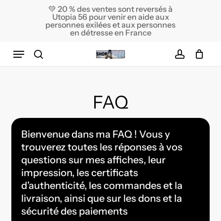
Skip
💚 20 % des ventes sont reversés à
Utopia 56 pour venir en aide aux
to
Close
Cart
personnes exilées et aux personnes
Cart
main
en détresse en France
content
Menu
search
account
FAQ
Bienvenue dans ma FAQ ! Vous y
trouverez toutes les réponses à vos
questions sur mes affiches, leur
impression, les certificats
d’authenticité, les commandes et la
livraison, ainsi que sur les dons et la
sécurité des paiements