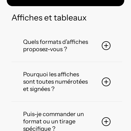
Affiches et tableaux
Quels formats d’affiches
proposez-vous ?
Je propose actuellement trois formats
que je choisis en fonction de mes séries :
Pourquoi les affiches
sont toutes numérotées
A4 – 21 x 29,7 cm
et signées ?
40 x 50 cm
50 x 70 cm
Toutes mes affiches sont
numérotées et
signées
, car c’est
une obligation légale
Puis-je commander un
pour les artistes-auteurs
. En tant
format ou un tirage
qu’artiste-auteur bénéficiant du statut
spécifique ?