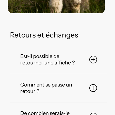
Retours et échanges
Est-il possible de
retourner une affiche ?
Les retours sont possibles uniquement
pour les affiches
standards
, déjà
Comment se passe un
disponibles à la vente.
retour ?
Les
tirages spécifiques sur demande
Pour effectuer un retour,
merci de me
(taille, format, support personnalisé)
ne
contacter impérativement à l’adresse
:
De combien serais-je