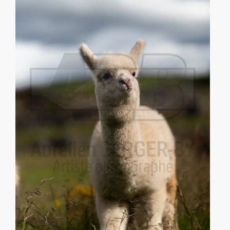
Tous les colis sont envoyés avec une
assurance Xcover couvrant la valeur de
l’affiche
, ce qui vous garantit une
protection complète en cas de
dommage ou de perte pendant le
transport.