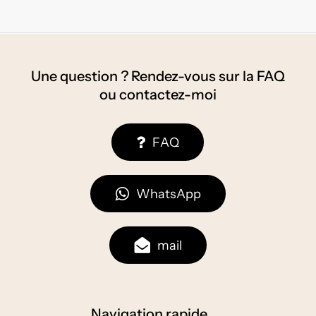
Une question ? Rendez-vous sur la FAQ
ou contactez-moi
F
A
Q
W
h
a
t
s
A
p
p
m
a
i
l
Navigation rapide