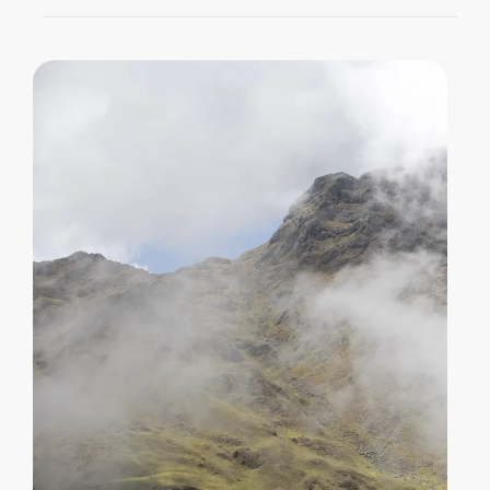
dispose également d’un support client
Oui. Mon site est hébergé chez
pour les questions liées aux paiements
Infomaniak
, un hébergeur
suisse,
par carte, Apple Pay ou Google Pay.
Votre panier est vide.
indépendant et réputé
pour son sérieux
en matière de sécurité et de protection
Go To Shop
des données. L’ensemble du site est
accessible en
HTTPS
, garantissant que
toutes les communications entre votre
navigateur et le site sont
cryptées
.
Les paiements sont effectués via
Stripe
,
une plateforme de paiement sécurisée
et reconnue internationalement. Vos
informations de carte bancaire
ne
transitent jamais par mon site
, elles sont
cryptées et stockées uniquement sur les
serveurs de Stripe, conformes à la
norme
PCI DSS
.