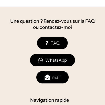
à
130,00 €
Une question ? Rendez-vous sur la FAQ
ou contactez-moi
F
A
Q
W
h
a
t
s
A
p
p
m
a
i
l
Navigation rapide