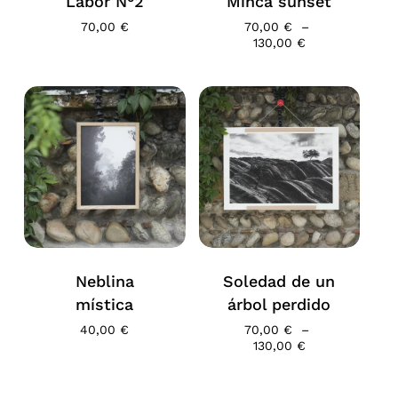
Labor N°2
Minca sunset
70,00
€
70,00
€
–
Plage
130,00
€
de
prix :
70,00 €
à
130,00 €
Votre panier est vide.
Neblina
Soledad de un
Go To Shop
mística
árbol perdido
40,00
€
70,00
€
–
Plage
130,00
€
de
prix :
70,00 €