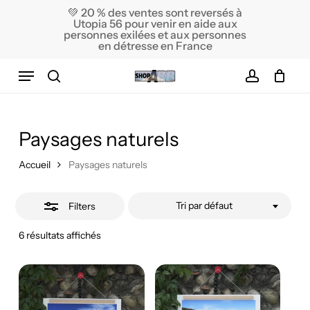
Skip
💚 20 % des ventes sont reversés à
Utopia 56 pour venir en aide aux
to
Close
Close
Cart
personnes exilées et aux personnes
Cart
main
en détresse en France
Filters
content
Menu
search
account
Paysages naturels
Accueil
Paysages naturels
Tri par défaut
Filters
6 résultats affichés