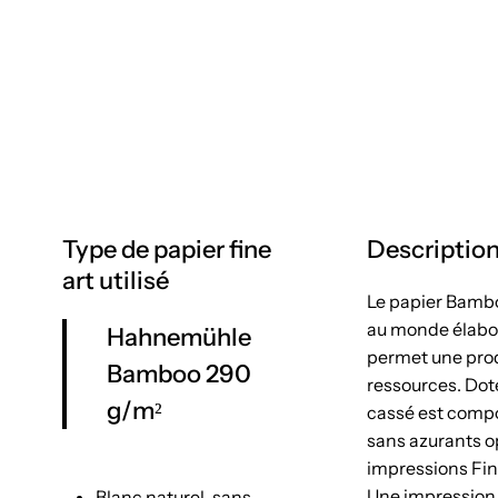
Type de papier fine
Description
art utilisé
Le papier Bambo
au monde élabor
Hahnemühle
permet une prod
Bamboo 290
ressources. Doté
g/m²
cassé est compo
sans azurants op
impressions Fin
Une impression
Blanc naturel, sans