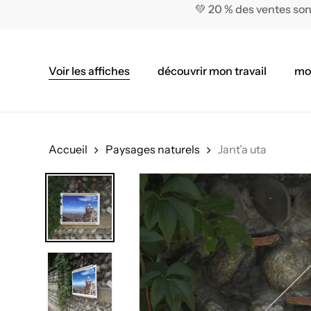
Skip
💚 20 % des ventes son
to
main
content
Voir les affiches
découvrir mon travail
mo
Accueil
Paysages naturels
Jant’a uta