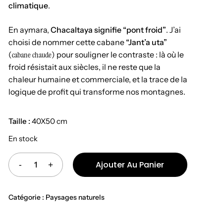
climatique
.
En aymara,
Chacaltaya signifie “pont froid”
. J’ai
choisi de nommer cette cabane
“Jant’a uta”
(
cabane chaude
) pour souligner le contraste : là où le
froid résistait aux siècles, il ne reste que la
chaleur humaine et commerciale, et la trace de la
logique de profit qui transforme nos montagnes.
Taille :
40X50 cm
En stock
Alternative:
Ajouter Au Panier
Catégorie :
Paysages naturels