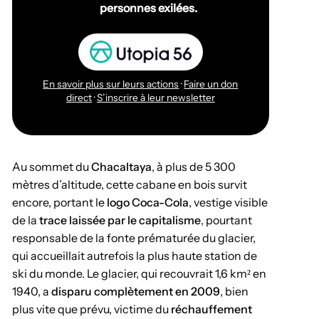
personnes exilées.
En savoir plus sur leurs actions
·
Faire un don
direct
·
S’inscrire à leur newsletter
Au sommet du
Chacaltaya
, à plus de 5 300
mètres d’altitude, cette cabane en bois survit
encore, portant le
logo Coca-Cola
, vestige visible
de la
trace laissée par le capitalisme
, pourtant
responsable de la fonte prématurée du glacier,
qui accueillait autrefois la plus haute station de
ski du monde. Le glacier, qui recouvrait 1,6 km² en
1940, a
disparu complètement en 2009
, bien
plus vite que prévu, victime du
réchauffement